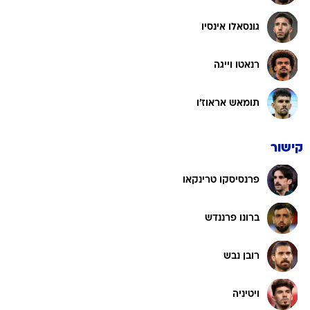
גונסאלו אינסיו
רנאטו וייגה
תומאש אראוז'ו
קישור
פרנסיסקו טרינקאו
ברונו פרננדש
רובן נבש
ויטיניה