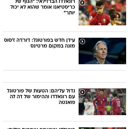
רונאלדו הברזילאי: "הגוף של
כריסטיאנו אומר שהוא לא יכול
יותר"
עידן חדש בפורטוגל: ז'ורז'ה ז'סוס
מונה במקום מרטינס
גדול עליהם: הטעות של פורטוגל
עם רונאלדו וההימור של דה לה
פואנטה