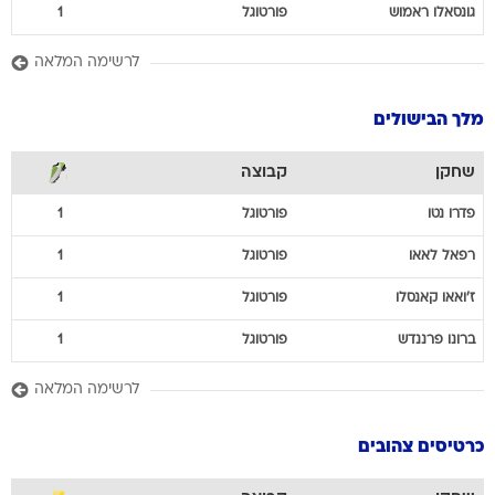
גונסאלו
ראמוש
פורטוגל
1
לרשימה המלאה
מלך הבישולים
שחקן
קבוצה
פדרו
נטו
פורטוגל
1
רפאל
לאאו
פורטוגל
1
ז'ואאו
קאנסלו
פורטוגל
1
ברונו
פרננדש
פורטוגל
1
לרשימה המלאה
כרטיסים צהובים