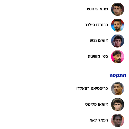
מתאוש נונש
ברנרדו סילבה
ז'ואאו נבש
סמו קושטה
התקפה
כריסטיאנו רונאלדו
ז'ואאו פליקס
רפאל לאאו