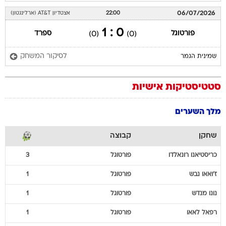
06/07/2026
22:00
אצטדיון AT&T (ארלינגטון)
0 : 1
פורטוגל
ספרד
(0)
(0)
לסיקור המשחק
שמינית הגמר
סטטיסטיקות אישיות
מלך השערים
שחקן
קבוצה
כריסטיאנו
רונאלדו
פורטוגל
3
ז'ואאו
נבש
פורטוגל
1
נונו
מנדש
פורטוגל
1
רפאל
לאאו
פורטוגל
1