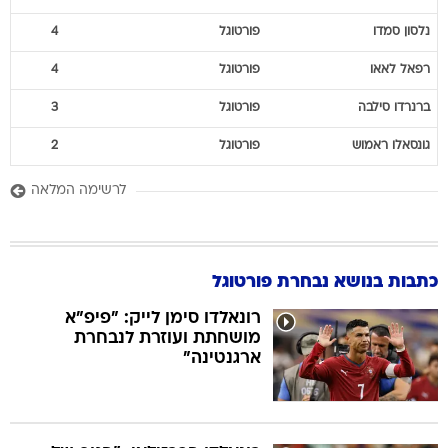
נלסון
סמדו
פורטוגל
4
רפאל
לאאו
פורטוגל
4
ברנרדו
סילבה
פורטוגל
3
גונסאלו
ראמוש
פורטוגל
2
לרשימה המלאה
כתבות בנושא נבחרת פורטוגל
רונאלדו סימן לייק: "פיפ"א
מושחתת ועוזרת לנבחרת
ארגנטינה"