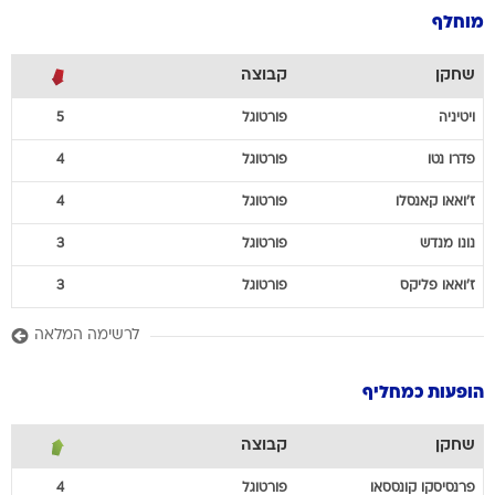
מוחלף
שחקן
קבוצה
ויטיניה
פורטוגל
5
פדרו
נטו
פורטוגל
4
ז'ואאו
קאנסלו
פורטוגל
4
נונו
מנדש
פורטוגל
3
ז'ואאו
פליקס
פורטוגל
3
לרשימה המלאה
הופעות כמחליף
שחקן
קבוצה
פרנסיסקו
קונססאו
פורטוגל
4