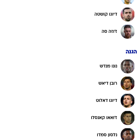
דיוגו קושטה
ז'וזה סה
הגנה
נונו מנדש
רובן דיאש
דיוגו דאלוט
ז'ואאו קאנסלו
נלסון סמדו