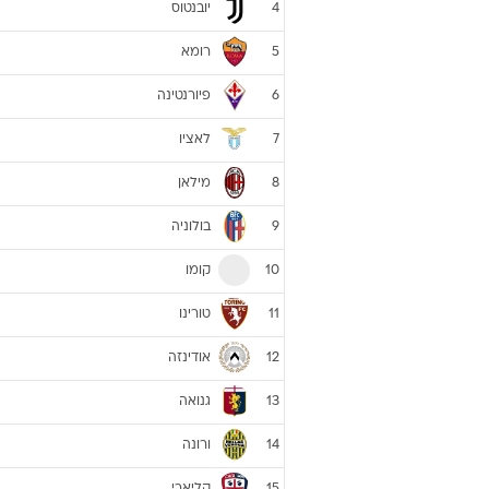
יובנטוס
4
רומא
5
פיורנטינה
6
לאציו
7
מילאן
8
בולוניה
9
קומו
10
טורינו
11
אודינזה
12
גנואה
13
ורונה
14
קליארי