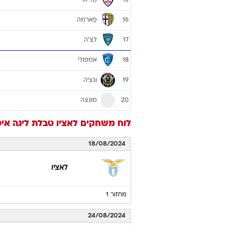
15
פארמה
16
לצ'ה
17
אמפולי
18
ונציה
19
מונצה
20
לוח משחקים
לאציו
טבלת ליגה איטלקית
18/08/2024
לאציו
מחזור 1
24/08/2024