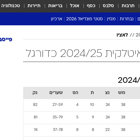
תרבות
סלבס
כסף
אוכל
בריאות
תיירות
טכנולוגיה
ם
נבחרות
מגזין
סטט' מונדיאל 2026
ארכיון
מונדיאל 2018
לאציו
פייסב
מונדיאל 2022
2024/ כדורגל
מש
נצ
ת
הפ
שערים
נק
82
27-59
4
10
24
38
81
35-79
5
9
24
38
74
37-78
8
8
22
38