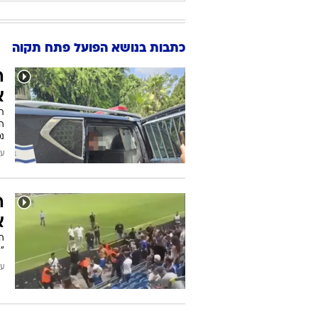
כתבות בנושא הפועל פתח תקוה
ה
א
ת
הא
נ
עודכן
ה
א
ה
"
עודכן