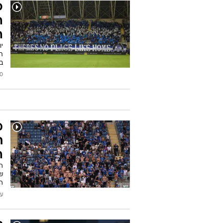
כ
ה
ה
י
תק
ב
2026
מ
ת
ה
ה
שי
ה
עודכן