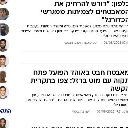
לפון: "דורש להרחיק את
מאבטחים לצמיתות ממגרשי
כדורגל"
ו"ר המנהלת שלח מכתב למפכ"ל המשטרה ומשרד הספורט בעקבות
יפת אוהדי הפועל פתח תקוה: "פגיעה בביטחון האוהדים ובאמון הציבור
מערך האבטחה"
07:40 06/08/
יניב טוכמן
ו
רענן ברנובסקי
אבטח חבט באוהד הפועל פתח
קוה עם מוט ברזל: צפו בתקרית
קשה
מלאבסים טוענים שחלק מהמאבטחים חבטו באוהדי הקבוצה, תוך
מוש בכיסאות ומקלות. אוהד פונה לבית החולים: "דורשים לעצור את
מעורבים"
התקפ
: 19:31 05/08/2026
רענן ברנובסקי