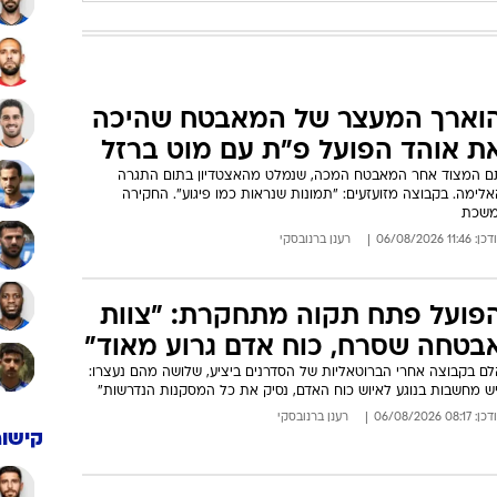
וארך המעצר של המאבטח שהיכה
ת אוהד הפועל פ"ת עם מוט ברזל
ם המצוד אחר המאבטח המכה, שנמלט מהאצטדיון בתום התגרה
לימה. בקבוצה מזועזעים: "תמונות שנראות כמו פיגוע". החקירה
משכת
: 11:46 06/08/2026
רענן ברנובסקי
פועל פתח תקוה מתחקרת: "צוות
בטחה שסרח, כוח אדם גרוע מאוד"
לם בקבוצה אחרי הברוטאליות של הסדרנים ביציע, שלושה מהם נעצרו:
יש מחשבות בנוגע לאיוש כוח האדם, נסיק את כל המסקנות הנדרשות"
: 08:17 06/08/2026
רענן ברנובסקי
קישור