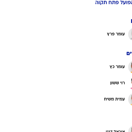
פועל פתח תקוה
עומר פרץ
ם
עומר כץ
רוי ששון
עמית משיח