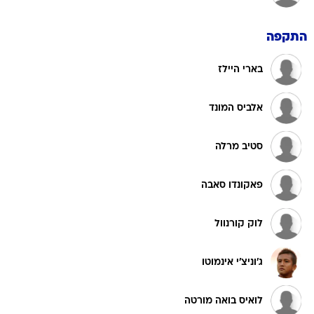
התקפה
בארי היילז
אלביס המונד
סטיב מרלה
פאקונדו סאבה
לוק קורנוול
ג'וניצ'י אינמוטו
לואיס בואה מורטה