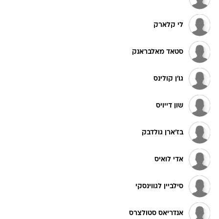
לי קלארק
סטאד מאלבראנק
גו'ן קולינס
שון דייויס
בז'ארן גולדבק
אדי לואיס
סילביין לגווינסקי
אנדריאס סטולצרס