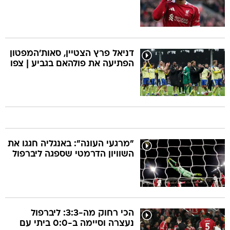
דניאל פרץ הצטיין, סאות'המפטון
הפתיעה את פולהאם בגביע | צפו
"מרגעי העונה": באנגליה חגגו את
השוויון הדרמטי שספגה ליברפול
הכי רחוק מה-3:3: ליברפול
נעצרה וסיימה ב-0:0 ביתי עם