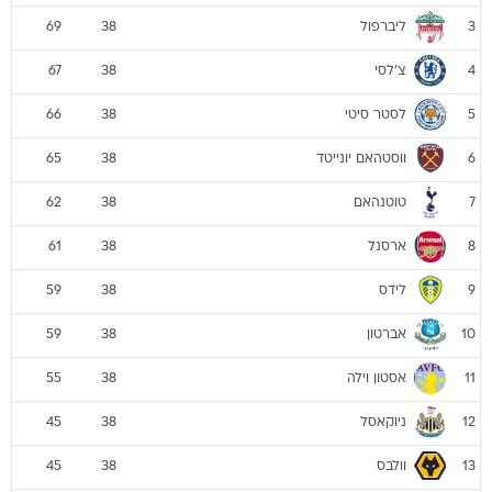
ליברפול
69
38
3
צ'לסי
67
38
4
לסטר סיטי
66
38
5
ווסטהאם יונייטד
65
38
6
טוטנהאם
62
38
7
ארסנל
61
38
8
לידס
59
38
9
אברטון
59
38
10
אסטון וילה
55
38
11
ניוקאסל
45
38
12
וולבס
45
38
13