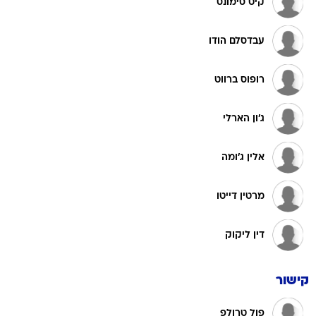
קיט סימונס
עבדסלם הודו
רופוס ברווט
ג'ון הארלי
אלין ג'ומה
מרטין דייטו
דין ליקוק
קישור
פול טרולפ