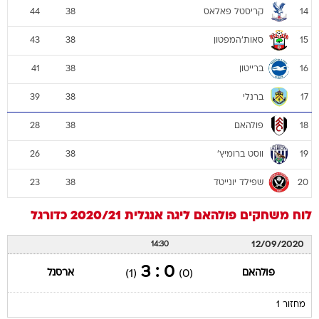
קריסטל פאלאס
44
38
14
סאות'המפטון
43
38
15
ברייטון
41
38
16
ברנלי
39
38
17
פולהאם
28
38
18
ווסט ברומיץ'
26
38
19
שפילד יונייטד
23
38
20
לוח משחקים
פולהאם
ליגה אנגלית 2020/21
כדורגל
12/09/2020
14:30
0 : 3
פולהאם
ארסנל
(1)
(0)
מחזור 1