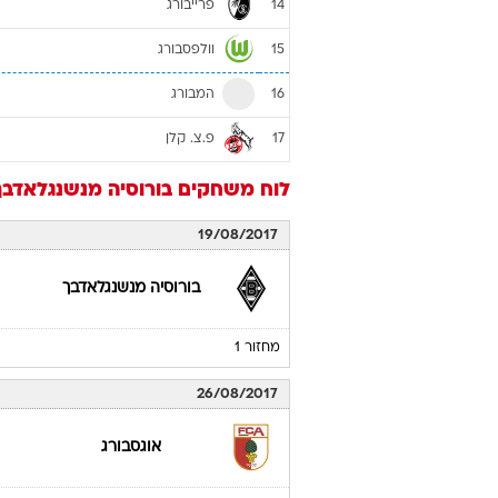
הרטה ברלין
9
ורדר ברמן
10
אוגסבורג
11
האנובר 96
12
מיינץ
13
פרייבורג
14
וולפסבורג
15
המבורג
16
פ.צ. קלן
17
לוח משחקים
בורוסיה מנשנגלאדבך
19/08/2017