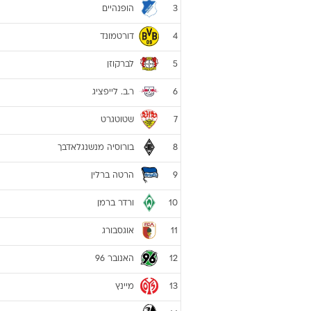
ליגה גרמנית 2017/18
קבוצה
באיירן מינכן
1
שאלקה 04
2
הופנהיים
3
דורטמונד
4
לברקוזן
5
ר.ב. לייפציג
6
שטוטגרט
7
בורוסיה מנשנגלאדבך
8