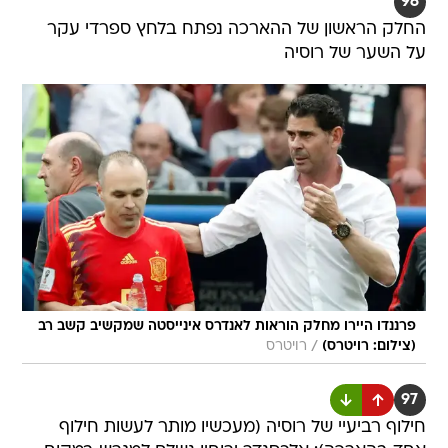
96
החלק הראשון של ההארכה נפתח בלחץ ספרדי עקר
על השער של רוסיה
פרננדו היירו מחלק הוראות לאנדרס אינייסטה שמקשיב קשב רב
/
(צילום: רויטרס)
רויטרס
97
חילוף רביעיי של רוסיה (מעכשיו מותר לעשות חילוף