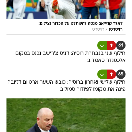
דאלר קוזייאב מנסה להשתלט על הכדור (צילום:
/
רויטרס)
רויטרס
61
חילוף שני בנבחרת רוסיה: דניס צ'רישב נכנס במקום
אלכסנדר סאמדוב
65
חילוף שלישי ואחרון ברוסיה: כובש השער ארטיום דזיובה
פינה את מקומו לפיודור סמולוב