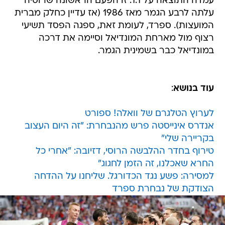
עמדה התוצאה על 1:1. זו הפעם הראשונה שרוסיה
עלתה לרבע הגמר מאז 1986 (אז עדיין כחלק מברית
המועצות). ספרד, לעומת זאת, ספגה הפסד תשיעי
רצוף מול מארחת המונדיאל וסיימה את דרכה
במונדיאל כבר בשמינית הגמר.
עוד בנושא
:
לערוץ הטלגרם של וואלה! ספורט
אנדרס אינייסטה פרש מהנבחרת: "זה היום העצוב
בקריירה שלי"
טירוף בחדר ההלבשה הרוסי, דזיובה: "אחרי כל
החרא שאכלנו, זה הזמן לחגוג"
למסירה: פשע נגד הכדורגל. שליחנו על ההדחה
הצודקת של נבחרת ספרד