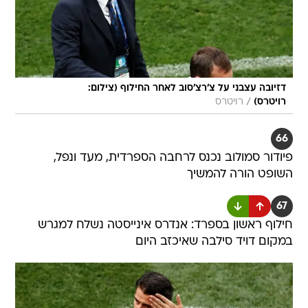
דזיובה עצבני על צ'רצ'סוב לאחר החילוף (צילום:
/
רויטרס)
רויטרס
66
פיודור סמולוב נכנס לרחבה הספרדית, מעד ונפל,
השופט הורה להמשיך
67
חילוף ראשון בספרד: אנדרס אינייסטה נשלח למגרש
במקום דויד סילבה שאיכזב היום