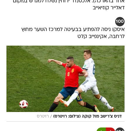
אחד בהארכה): אלכסנדר ירוחין נשלח למגרש במקום
דאלייר קוזיאייב
100
איסקו ניסה להפתיע בבעיטה למרכז השער מחוץ
לרחבה, אקינפייב קלט
/
דניס צ'רישב מול קוקה (צילום: רויטרס)
רויטרס