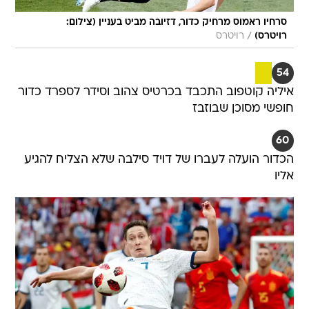
סרחיו ראמוס מרחיק כדור, דזיובה מביט בעניין (צילום:
/
רויטרס)
רויטרס
54
איליה קוטפוב התכבד בכרטיס צהוב וסידר לספרד כדור
חופשי מסוכן שבוזבז
60
הכדור הועלה לעברו של דויד סילבה שלא הצליח להגיע
אליו