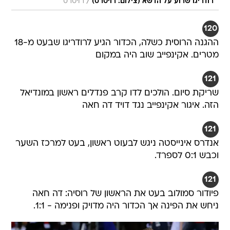
/
רודריגו שרוע על הדשא (צילום: רויטרס)
רויטרס
120
ההגנה הרוסית כשלה, הכדור הגיע לרודריגו שבעט מ-18
מטרים. אקינפייב שוב היה במקום
121
שריקת סיום. הולכים לדו קרב פנדלים ראשון במונדיאל
הזה. איגור אקינפייב נגד דויד דה חאה
121
אנדרס אינייסטה ניגש לבעוט ראשון, בעט למרכז השער
וכבש 0:1 לספרד.
121
פיודור סמולוב בעט את הראשון של רוסיה: דה חאה
ניחש את הפינה אך הכדור היה מדויק ופנימה - 1:1.