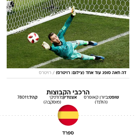
/
דה חאה סופג עוד אחד (צילום: רויטרס)
רויטרס
הרכבי הקבוצות
שופט:
ביורן
קאופרס
אצטדיון:
לוז'ניקי
קהל:
78011
(הולנד)
(מוסקבה)
ספרד