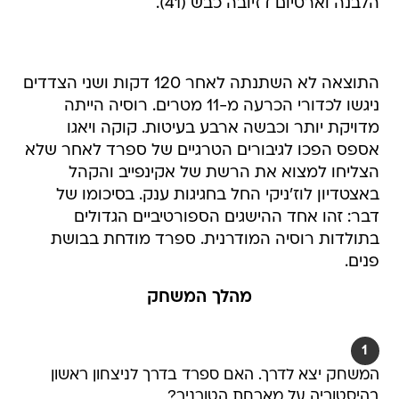
הלבנה וארטיום דזיובה כבש (41).
התוצאה לא השתנתה לאחר 120 דקות ושני הצדדים
ניגשו לכדורי הכרעה מ-11 מטרים. רוסיה הייתה
מדויקת יותר וכבשה ארבע בעיטות. קוקה ויאגו
אספס הפכו לגיבורים הטרגיים של ספרד לאחר שלא
הצליחו למצוא את הרשת של אקינפייב והקהל
באצטדיון לוז'ניקי החל בחגיגות ענק. בסיכומו של
דבר: זהו אחד ההישגים הספורטיביים הגדולים
בתולדות רוסיה המודרנית. ספרד מודחת בבושת
פנים.
מהלך המשחק
1
המשחק יצא לדרך. האם ספרד בדרך לניצחון ראשון
בהיסטוריה על מארחת הטורניר?