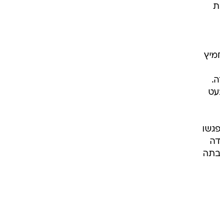
ת
מיץ
.
עט
פגשו
ידה
בתה