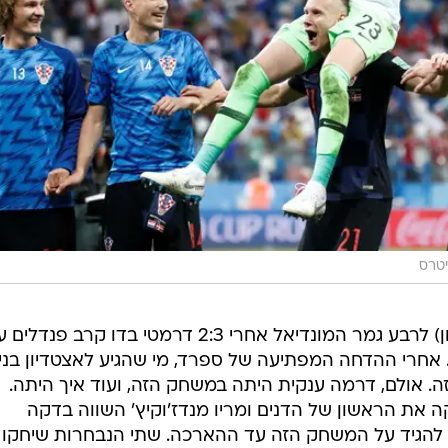
יטרס
נבחרת קרואטיה עלתה הערב (ראשון) לרבע גמר המונדיאל אחרי 2:3 דרמטי בדו קרב פנדל
רק (1:1 בתום 120 דקות). אחרי ההדחה המפתיעה של ספרד, מי שהגיע לאצטדיון בניז
ה. אולם, דרמה ענקית היתה במשחק הזה, ועוד איך היתה.
 את הראשון של הדנים ומריו מנדז'וקיץ' השווה בדקה
להגיד על המשחק הזה עד ההארכה. שתי הנבחרות שיחקו ז