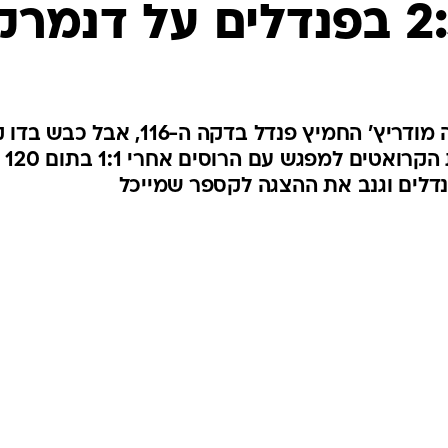
דרמת ענק בשמינית הגמר: לוקה מודריץ' החמיץ פנדל בדקה ה-116, א
פנדלים ואיבן ראקיטיץ' שלח את הקרואטים למפגש עם הרוסים אחרי 1:1 בתום 120
נדלים וגנב את ההצגה לקספר שמייכל