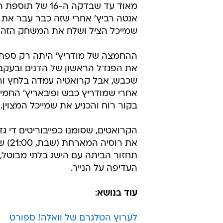
מאוד עד שבדקה ה
אנטה רביץ' אחרי שזה כבר עבר את 
שמייכל הציל ושלח את המשחק הזה ל
ההחמצה של מודריץ' היתה רק ספתח 
את הפנדל הראשון של הדנים ובעקבות
שכבש, אבל קרואטיה עמדה בלחץ וראת
אחרי שמודריץ כבש ופיבאריץ' החמיץ
בקור רוח והכניע את שמייכל המצוין.
הקרואטים, שסומנו כפייבוריטים די גד
את ר
תחזור הביתה עם הישג בלתי מבוטל
העדיפה על הנייר.
עוד בנושא
:
לערוץ הטלגרם של וואלה! ספורט