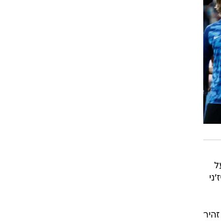
ים על
'ני
היר