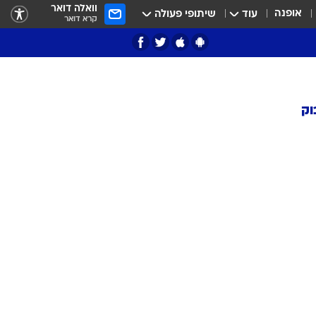
וואלה דואר
אופנה
עוד
שיתופי פעולה
קרא דואר
וק