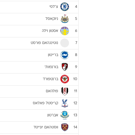
צ'לסי
4
ניוקאסל
5
אסטון וילה
6
נוטינגהאם פורסט
7
ברייטון
8
בורנמות'
9
ברנטפורד
10
פולהאם
11
קריסטל פאלאס
12
אברטון
13
ווסטהאם יונייטד
14
מנצ'סטר יונייטד