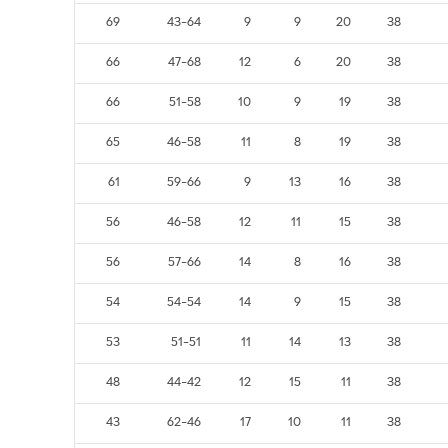
69
43-64
9
9
20
38
66
47-68
12
6
20
38
66
51-58
10
9
19
38
65
46-58
11
8
19
38
61
59-66
9
13
16
38
56
46-58
12
11
15
38
56
57-66
14
8
16
38
54
54-54
14
9
15
38
53
51-51
11
14
13
38
48
44-42
12
15
11
38
43
62-46
17
10
11
38