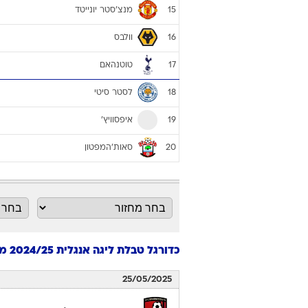
15
וולבס
16
טוטנהאם
17
לסטר סיטי
18
איפסוויץ'
19
סאות'המפטון
20
כדורגל טבלת ליגה אנגלית 2024/25 מחזור 38
25/05/2025
בורנמות'