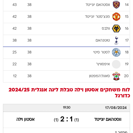
ווסטהאם יונייטד
43
38
14
מנצ'סטר יונייטד
42
38
15
וולבס
42
38
16
טוטנהאם
38
38
17
לסטר סיטי
25
38
18
איפסוויץ'
22
38
19
סאות'המפטון
12
38
20
לוח משחקים
אסטון וילה
טבלת ליגה אנגלית 2024/25
כדורגל
17/08/2024
19:30
1 : 2
ווסטהאם יונייטד
אסטון וילה
(1)
(1)