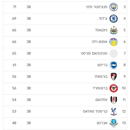
מנצ'סטר סיטי
71
38
3
צ'לסי
69
38
4
ניוקאסל
66
38
5
אסטון וילה
66
38
6
נוטינגהאם פורסט
65
38
7
ברייטון
61
38
8
בורנמות'
56
38
9
ברנטפורד
56
38
10
פולהאם
54
38
11
קריסטל פאלאס
53
38
12
אברטון
48
38
13