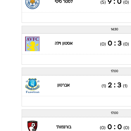
0 : 9
לסטר סיטי
(5)
(0)
14:30
3 : 0
אסטון וילה
(0)
(0)
17:00
3 : 2
אברטון
(1)
(1)
17:00
0 : 0
בורנמות'
(0)
(0)