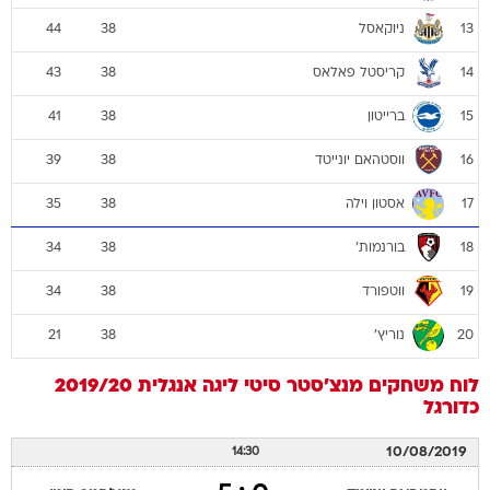
ניוקאסל
44
38
13
קריסטל פאלאס
43
38
14
ברייטון
41
38
15
ווסטהאם יונייטד
39
38
16
אסטון וילה
35
38
17
בורנמות'
34
38
18
ווטפורד
34
38
19
נוריץ'
21
38
20
לוח משחקים
מנצ'סטר סיטי
ליגה אנגלית 2019/20
כדורגל
10/08/2019
14:30