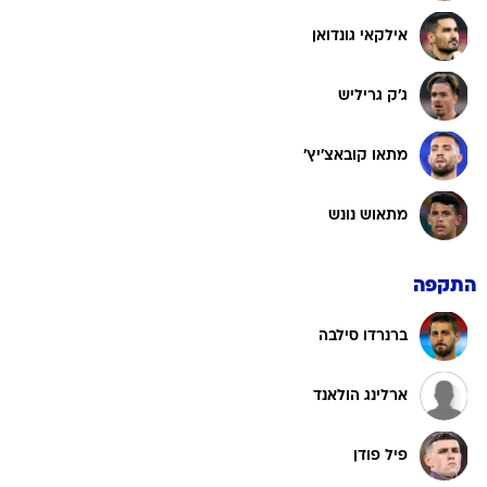
אילקאי גונדואן
ג'ק גריליש
מתאו קובאצ'יץ'
מתאוש נונש
התקפה
ברנרדו סילבה
ארלינג הולאנד
פיל פודן