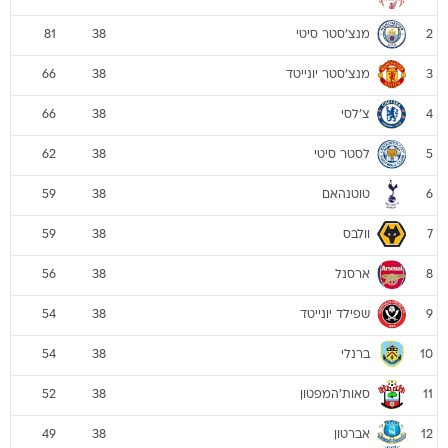
מנצ'סטר סיטי
81
38
2
מנצ'סטר יונייטד
66
38
3
צ'לסי
66
38
4
לסטר סיטי
62
38
5
טוטנהאם
59
38
6
וולבס
59
38
7
ארסנל
56
38
8
שפילד יונייטד
54
38
9
ברנלי
54
38
10
סאות'המפטון
52
38
11
אברטון
49
38
12