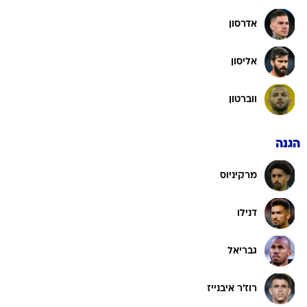
אדרסון
אליסון
ווברטון
הגנה
מרקיניוס
דנילו
גבריאל
רוז'ר איבנייז