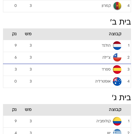
קמרון
0
3
4
בית ב'
קבוצה
מש
נק
הולנד
9
3
1
צ'ילה
6
3
2
ספרד
3
3
3
אוסטרליה
0
3
4
בית ג'
קבוצה
מש
נק
קולומביה
9
3
1
יוון
4
3
2