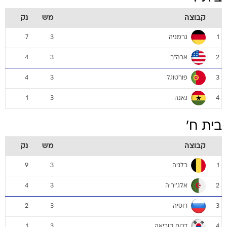
קבוצה
מש
נק
גרמניה
7
3
1
ארה"ב
4
3
2
פורטוגל
4
3
3
גאנה
1
3
4
בית ח'
קבוצה
מש
נק
בלגיה
9
3
1
אלג'יריה
4
3
2
רוסיה
2
3
3
דרום קוריאה
1
3
4