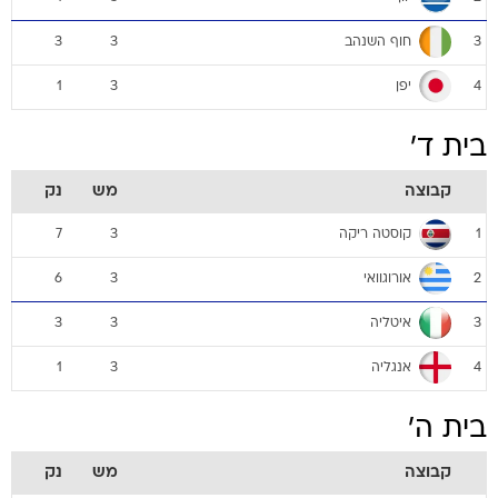
חוף השנהב
3
3
3
יפן
1
3
4
בית ד'
קבוצה
מש
נק
קוסטה ריקה
7
3
1
אורוגוואי
6
3
2
איטליה
3
3
3
אנגליה
1
3
4
בית ה'
קבוצה
מש
נק