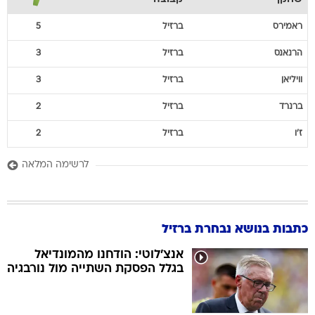
ראמירס
ברזיל
5
הרנאנס
ברזיל
3
וויליאן
ברזיל
3
ברנרד
ברזיל
2
ז'ו
ברזיל
2
לרשימה המלאה
כתבות בנושא נבחרת ברזיל
אנצ'לוטי: הודחנו מהמונדיאל
בגלל הפסקת השתייה מול נורבגיה