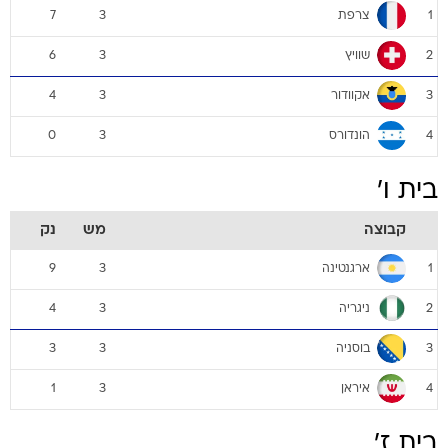
צרפת
7
3
1
שוויץ
6
3
2
אקוודור
4
3
3
הונדורס
0
3
4
בית ו'
קבוצה
מש
נק
ארגנטינה
9
3
1
ניגריה
4
3
2
בוסניה
3
3
3
איראן
1
3
4
בית ז'