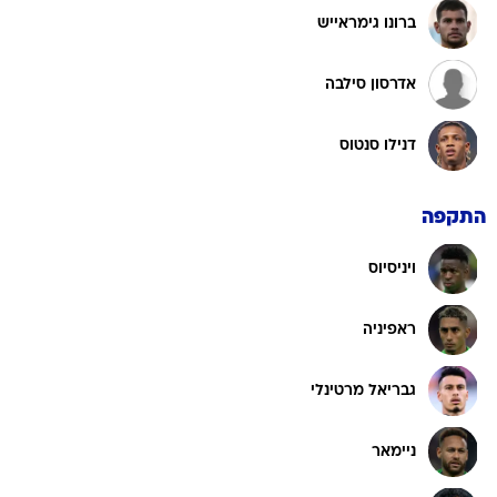
ברונו גימראייש
אדרסון סילבה
דנילו סנטוס
התקפה
ויניסיוס
ראפיניה
גבריאל מרטינלי
ניימאר