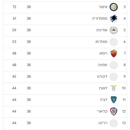
אינטר
72
38
3
סמפדוריה
61
38
4
אודינזה
59
38
5
פאלרמו
53
38
6
רומא
48
38
7
מסינה
48
38
8
ליבורנו
45
38
9
לאציו
44
38
10
לצ'ה
44
38
11
קליארי
44
38
12
רג'ינה
44
38
13