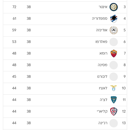
אינטר
72
38
3
סמפדוריה
61
38
4
אודינזה
59
38
5
פאלרמו
53
38
6
רומא
48
38
7
מסינה
48
38
8
ליבורנו
45
38
9
לאציו
44
38
10
לצ'ה
44
38
11
קליארי
44
38
12
רג'ינה
44
38
13