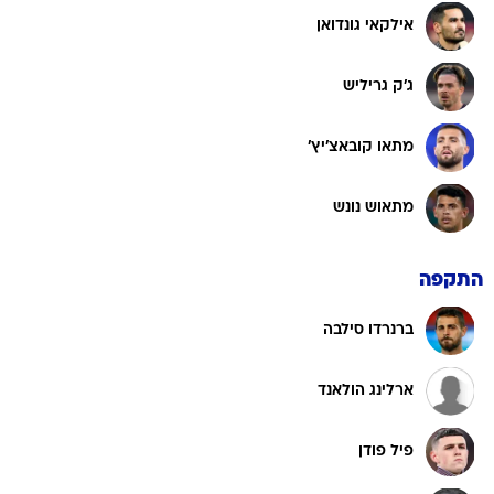
אילקאי גונדואן
ג'ק גריליש
מתאו קובאצ'יץ'
מתאוש נונש
התקפה
ברנרדו סילבה
ארלינג הולאנד
פיל פודן