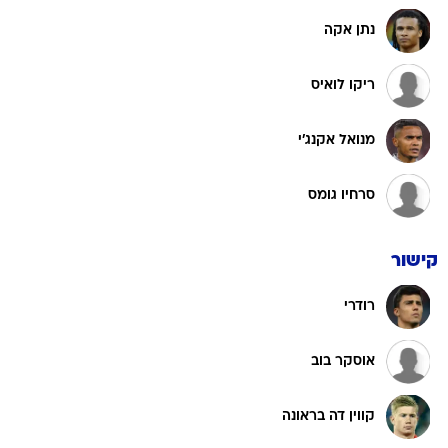
נתן אקה
ריקו לואיס
מנואל אקנג'י
סרחיו גומס
קישור
רודרי
אוסקר בוב
קווין דה בראונה