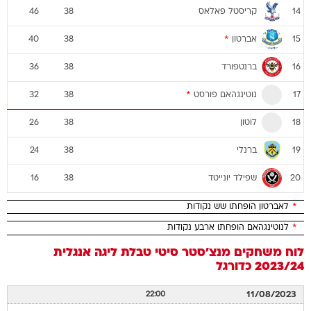
קריסטל פאלאס
46
38
14
אברטון
*
40
38
15
ברנטפורד
36
38
16
נוטינגהאם פורסט
*
32
38
17
לוטון
26
38
18
ברנלי
24
38
19
שפילד יונייטד
16
38
20
*
לאברטון הופחתו שש נקודות
*
לנוטינגהאם הופחתו ארבע נקודות
לוח משחקים
מנצ'סטר סיטי
טבלת ליגה אנגלית
2023/24
כדורגל
11/08/2023
22:00