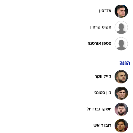
אדרסון
סקוט קרסון
סטפן אורטגה
הגנה
קייל ווקר
ג'ון סטונס
יושקו גברדיול
רובן דיאש