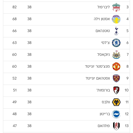
ליברפול
82
38
3
אסטון וילה
68
38
4
טוטנהאם
66
38
5
צ'לסי
63
38
6
ניוקאסל
60
38
7
מנצ'סטר יונייטד
60
38
8
ווסטהאם יונייטד
52
38
9
בורנמות'
51
38
10
וולבס
49
38
11
ברייטון
48
38
12
פולהאם
47
38
13