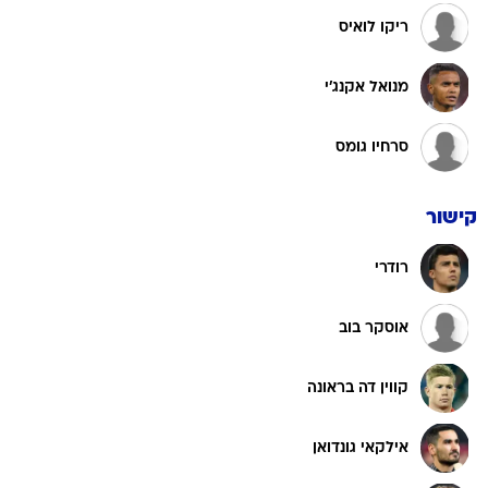
ריקו לואיס
מנואל אקנג'י
סרחיו גומס
קישור
רודרי
אוסקר בוב
קווין דה בראונה
אילקאי גונדואן