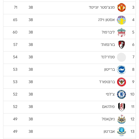
מנצ'סטר יונייטד
71
38
3
אסטון וילה
65
38
4
ליברפול
60
38
5
בורנמות'
57
38
6
סנדרלנד
54
38
7
ברייטון
53
38
8
ברנטפורד
53
38
9
צ'לסי
52
38
10
פולהאם
52
38
11
ניוקאסל
49
38
12
אברטון
49
38
13