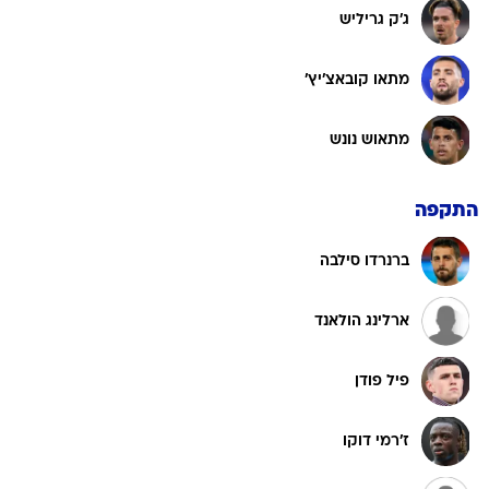
ג'ק גריליש
מתאו קובאצ'יץ'
מתאוש נונש
התקפה
ברנרדו סילבה
ארלינג הולאנד
פיל פודן
ז'רמי דוקו