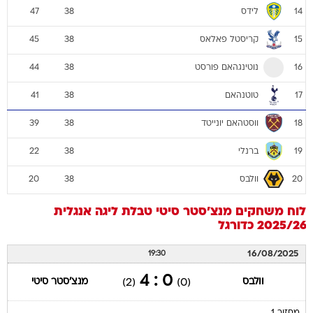
לידס
47
38
14
קריסטל פאלאס
45
38
15
נוטינגהאם פורסט
44
38
16
טוטנהאם
41
38
17
ווסטהאם יונייטד
39
38
18
ברנלי
22
38
19
וולבס
20
38
20
לוח משחקים
מנצ'סטר סיטי
טבלת ליגה אנגלית
2025/26
כדורגל
16/08/2025
19:30
0 : 4
וולבס
מנצ'סטר סיטי
(2)
(0)