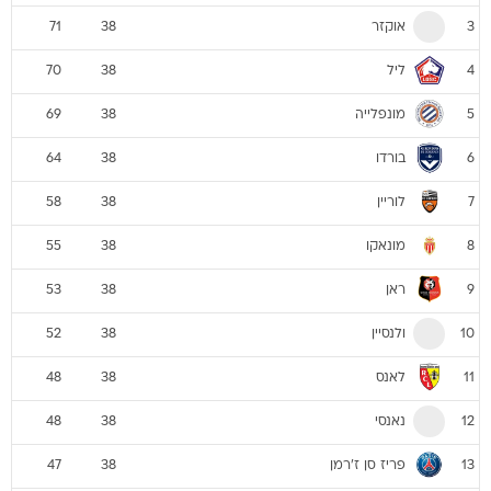
אוקזר
71
38
3
ליל
70
38
4
מונפלייה
69
38
5
בורדו
64
38
6
לוריין
58
38
7
מונאקו
55
38
8
ראן
53
38
9
ולנסיין
52
38
10
לאנס
48
38
11
נאנסי
48
38
12
פריז סן ז'רמן
47
38
13