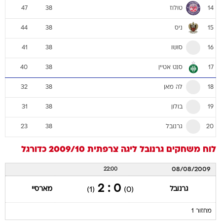
טולוז
47
38
14
ניס
44
38
15
סושו
41
38
16
סנט אטיין
40
38
17
לה מאן
32
38
18
בולון
31
38
19
גרנובל
23
38
20
לוח משחקים
גרנובל
ליגה צרפתית 2009/10
כדורגל
08/08/2009
22:00
0 : 2
גרנובל
מארסיי
(1)
(0)
מחזור 1