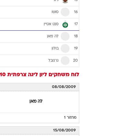
ולנסיין
10
לאנס
11
נאנסי
12
פריז סן ז'רמן
13
טולוז
14
ניס
15
סושו
16
סנט אטיין
17
לה מאן
18
בולון
19
גרנובל
20