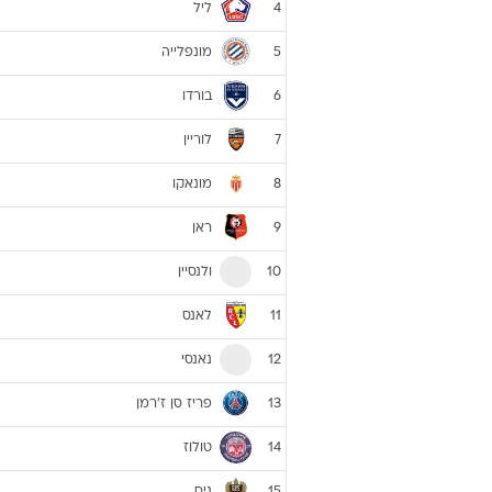
ליגה צרפתית 2009/10
קבוצה
מארסיי
1
ליון
2
אוקזר
3
ליל
4
מונפלייה
5
בורדו
6
לוריין
7
מונאקו
8
ראן
9