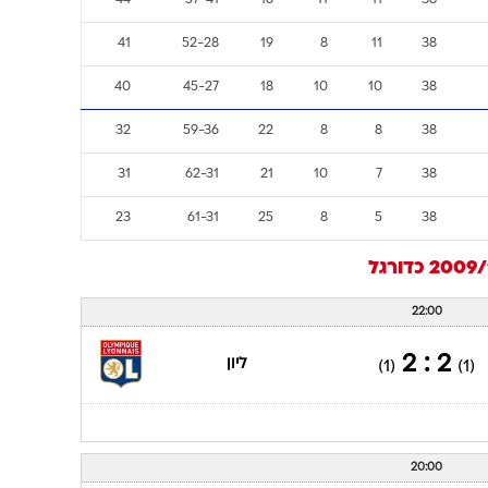
52
50-50
14
10
14
38
48
44-40
14
12
12
38
48
53-46
16
9
13
38
47
46-50
15
11
12
38
47
36-36
15
11
12
38
44
57-41
16
11
11
38
41
52-28
19
8
11
38
40
45-27
18
10
10
38
32
59-36
22
8
8
38
31
62-31
21
10
7
38
23
61-31
25
8
5
38