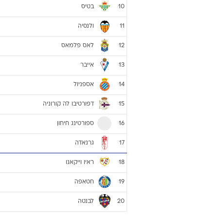
בטיס
10
ולנסיה
11
לאס פלמאס
12
אייבר
13
אספניול
14
דפורטיבו לה קורוניה
15
ספורטינג חיחון
16
גרנאדה
17
ראיו וייקאנו
18
חטאפה
19
לבנטה
20