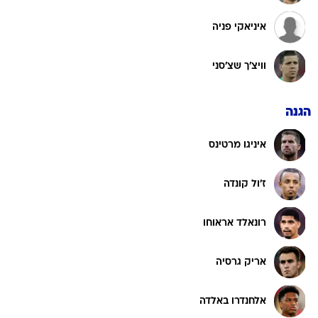
איניאקי פניה
וויצ'ך שצ'סני
הגנה
איניגו מרטינס
ז'ול קונדה
רונאלד אראוחו
אריק גרסיה
אלחנדרו באלדה