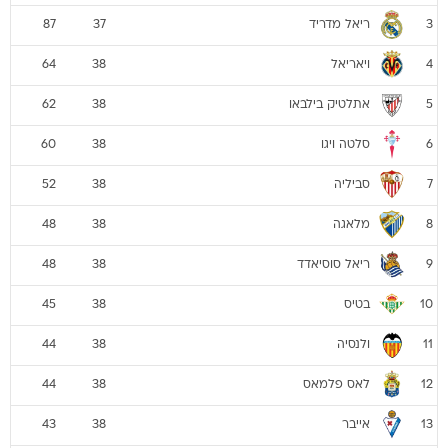
ריאל מדריד
87
37
3
ויאריאל
64
38
4
אתלטיק בילבאו
62
38
5
סלטה ויגו
60
38
6
סביליה
52
38
7
מלאגה
48
38
8
ריאל סוסיאדד
48
38
9
בטיס
45
38
10
ולנסיה
44
38
11
לאס פלמאס
44
38
12
אייבר
43
38
13