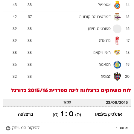
אספניול
43
38
14
דפורטיבו לה קורוניה
42
37
15
ספורטינג חיחון
39
38
16
גרנאדה
39
38
17
ראיו וייקאנו
38
38
18
חטאפה
36
38
19
לבנטה
32
38
20
לוח משחקים
ברצלונה
ליגה ספרדית 2015/16
כדורגל
23/08/2015
19:30
0 : 1
אתלטיק בילבאו
ברצלונה
(0)
(0)
לסיקור המשחק
מחזור 1