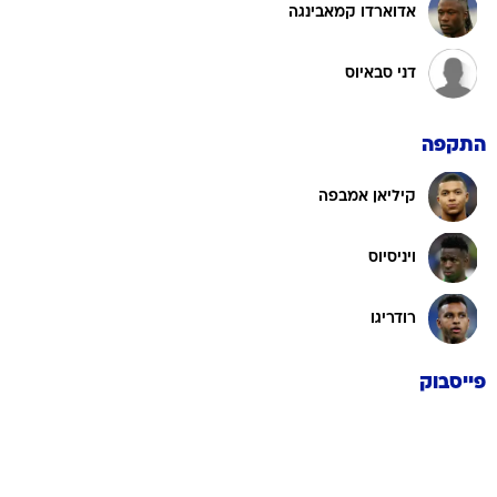
אדוארדו קמאבינגה
דני סבאיוס
התקפה
קיליאן אמבפה
ויניסיוס
רודריגו
פייסבוק