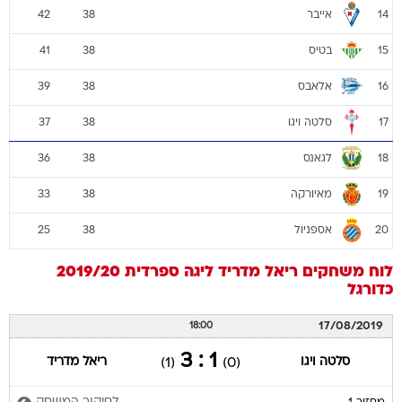
אייבר
42
38
14
בטיס
41
38
15
אלאבס
39
38
16
סלטה ויגו
37
38
17
לגאנס
36
38
18
מאיורקה
33
38
19
אספניול
25
38
20
לוח משחקים
ריאל מדריד
ליגה ספרדית 2019/20
כדורגל
17/08/2019
18:00
1 : 3
סלטה ויגו
ריאל מדריד
(1)
(0)