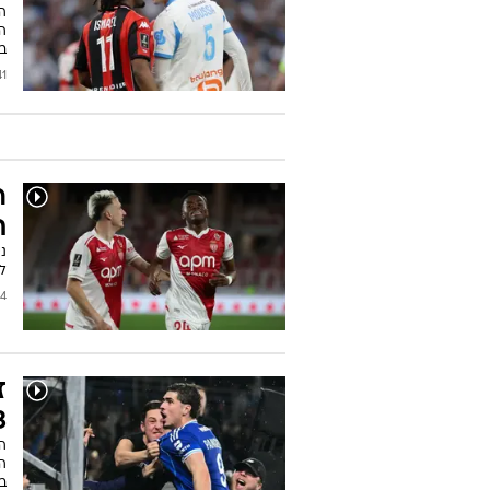
בלה
2026
ר
ת
לשביעית
/2026
ז
13 הנ
ב