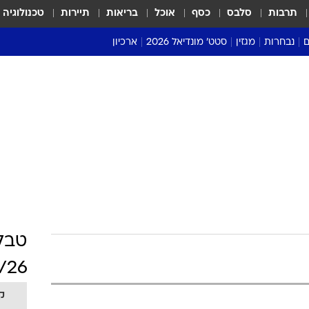
תרבות
סלבס
כסף
אוכל
בריאות
תיירות
טכנולוגיה
ם
נבחרות
מגזין
סטט' מונדיאל 2026
ארכיון
מונדיאל 2018
מונדיאל 2022
טבל
/26
ק