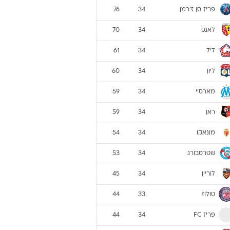
פריז סן ז'רמן
76
34
לאנס
70
34
ליל
61
34
ליון
60
34
מארסיי
59
34
ראן
59
34
מונאקו
54
34
שטרסבורג
53
34
לוריין
45
34
טולוז
44
33
פריז FC
44
34