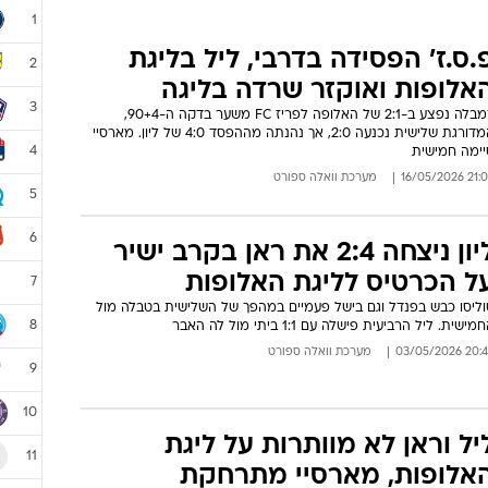
1
.ס.ז' הפסידה בדרבי, ליל בליגת
2
אלופות ואוקזר שרדה בליגה
3
דמבלה נפצע ב-2:1 של האלופה לפריז FC משער בדקה ה-90+4,
המדורגת שלישית נכנעה 2:0, אך נהנתה מההפסד 4:0 של ליון. מארסיי
4
יימה חמישית
21:03 16/05/
מערכת וואלה ספורט
5
6
ליון ניצחה 2:4 את ראן בקרב ישיר
ל הכרטיס לליגת האלופות
7
וליסו כבש בפנדל וגם בישל פעמיים במהפך של השלישית בטבלה מול
8
מישית. ליל הרביעית פישלה עם 1:1 ביתי מול לה האבר
20:45 03/05/
מערכת וואלה ספורט
9
10
יל וראן לא מוותרות על ליגת
11
אלופות, מארסיי מתרחקת