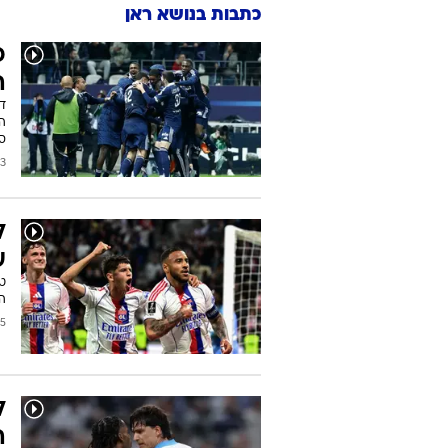
כתבות בנושא ראן
פ
ה
ס
2026
ע
ט
הח
2026
ל
ה