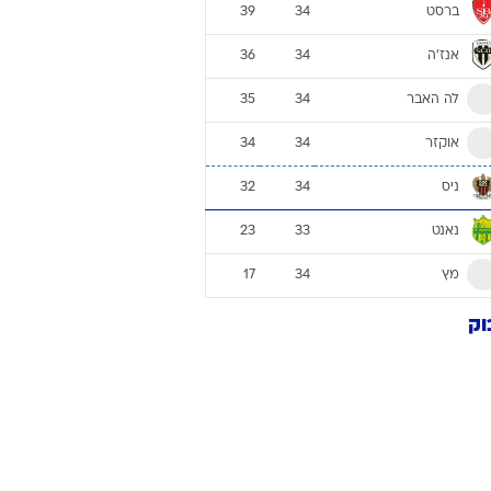
ברסט
39
34
אנז'ה
36
34
לה האבר
35
34
אוקזר
34
34
ניס
32
34
נאנט
23
33
מץ
17
34
וק