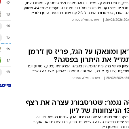
12
הרביעית (0:1 בחוץ על פריז FC) והחמישית (1:2 דרמטי על נאנט) ניצחו,
התכולים פישלו עם 1:1 בדרבי מול ניס. מץ ירדה מעשית אחרי 4:4 משוגע
 האבר, שטרסבורג הפכה ל-2:3 עם צמד בתוספת הזמן בלוריין
13
20:41 26/04/
מערכת וואלה ספורט
14
15
16
אן ומונאקו על הגל, פריז סן ז'רמן
גדיל את היתרון בפסגה?
17
ניצחון שלישי ברציפות לחמישית בטבלה הצרפתית (0:1 על טולוז) וגם
 (0:2 על אנז'ה). האלופה תתארח בהמשך אצל לה האבר
18
18:14 28/02
מערכת וואלה ספורט
פייסב
ה נגמר: שטרסבורג עצרה את רצף
יצחונות של ליון
הרצף הטוב בחמש הליגות הבכירות הגיע לסיומו בהפסד 3:1 של
השלישית בטבלת הליגה הצרפתית. פרנק הז ניצח 0:3 את אוקזר
בכורה כמאמן ראן