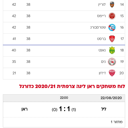
לוריין
42
38
14
ריימס
42
38
15
שטרסבורג
42
38
16
ברסט
41
38
17
נאנט
40
38
18
נים
35
38
19
דיז'ון
21
38
20
לוח משחקים
ראן
ליגה צרפתית 2020/21
כדורגל
22/08/2020
22:00
1 : 1
ליל
ראן
(0)
(1)
מחזור 1