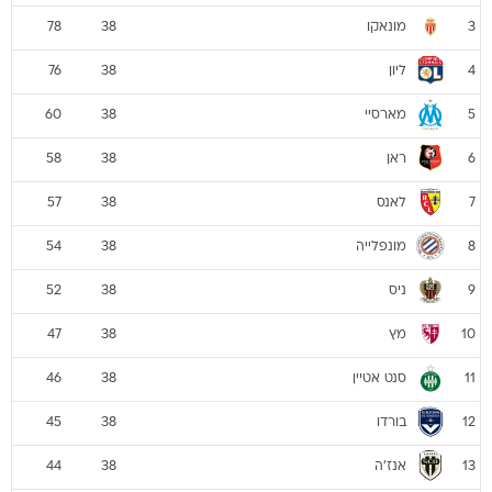
מונאקו
78
38
3
ליון
76
38
4
מארסיי
60
38
5
ראן
58
38
6
לאנס
57
38
7
מונפלייה
54
38
8
ניס
52
38
9
מץ
47
38
10
סנט אטיין
46
38
11
בורדו
45
38
12
אנז'ה
44
38
13