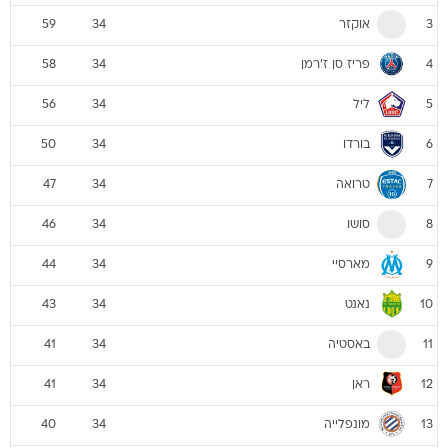
אוקזר
59
34
3
פריז סן ז'רמן
58
34
4
ליל
56
34
5
בורדו
50
34
6
טרואה
47
34
7
סושו
46
34
8
מארסיי
44
34
9
נאנט
43
34
10
באסטיה
41
34
11
ראן
41
34
12
מונפלייה
40
34
13