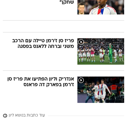
שחקן"
פריז סן ז'רמן טיילה עם הרכב
משני וברחה ללאנס בפסגה
אנדריק וליון הפתיעו את פריז סן
ז'רמן בפארק דה פראנס
עוד כתבות בנושא ליון