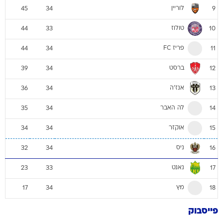
לוריין
45
34
9
טולוז
44
33
10
פריז FC
44
34
11
ברסט
39
34
12
אנז'ה
36
34
13
לה האבר
35
34
14
אוקזר
34
34
15
ניס
32
34
16
נאנט
23
33
17
מץ
17
34
18
פייסבוק