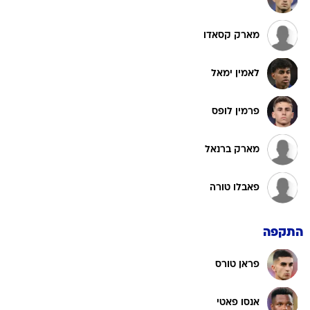
מארק קסאדו
לאמין ימאל
פרמין לופס
מארק ברנאל
פאבלו טורה
התקפה
פראן טורס
אנסו פאטי