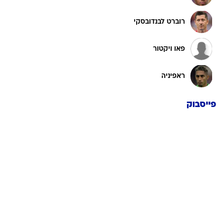
רוברט לבנדובסקי
פאו ויקטור
ראפיניה
פייסבוק