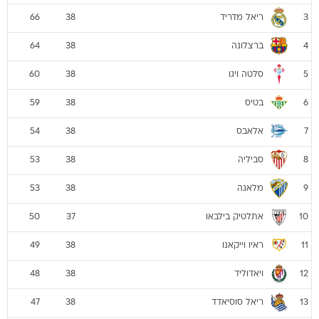
ריאל מדריד
66
38
3
ברצלונה
64
38
4
סלטה ויגו
60
38
5
בטיס
59
38
6
אלאבס
54
38
7
סביליה
53
38
8
מלאגה
53
38
9
אתלטיק בילבאו
50
37
10
ראיו וייקאנו
49
38
11
ויאדוליד
48
38
12
ריאל סוסיאדד
47
38
13