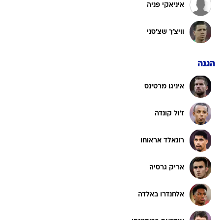
איניאקי פניה
וויצ'ך שצ'סני
הגנה
איניגו מרטינס
ז'ול קונדה
רונאלד אראוחו
אריק גרסיה
אלחנדרו באלדה