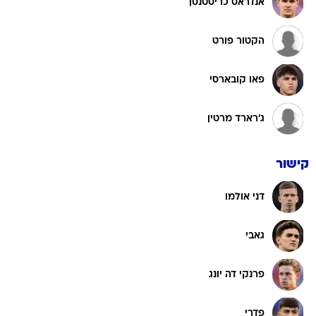
אנדראס כריסטנסן
הקטור פורט
פאו קובארסי
ג'רארד מרטין
קישור
דני אולמו
גאבי
פרנקי דה יונג
פדרי