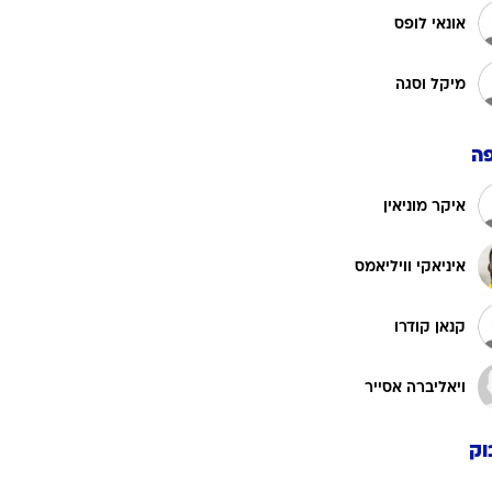
דני גרסיה
ראול גרסיה
אונאי ונסדור
איבאי גומס
אונאי לופס
מיקל וסגה
ה
איקר מוניאין