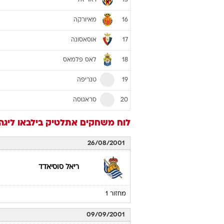
אתלטיק בילבאו
10
ראיו וייקאנו
11
ויאדוליד
12
ריאל סוסיאדד
13
אספניול
14
ויאריאל
15
מאיורקה
16
אוסאסונה
17
לאס פלמאס
18
טנריפה
19
סראגוסה
20