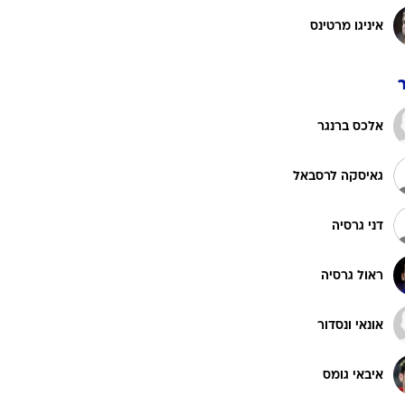
אנדר קאפה
אוסקר דה מרקוס
מיקל בלנסיאגה
אונאי נונייס
איניגו מרטינס
אלכס ברנגר
גאיסקה לרסבאל