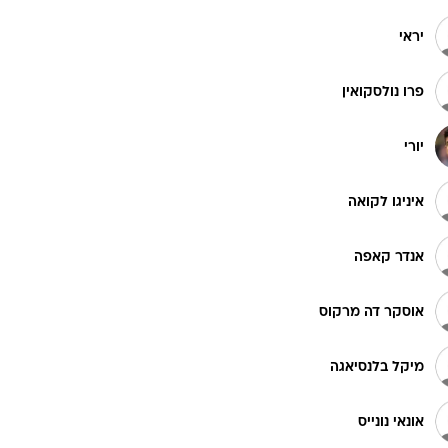
ם
אונאי סימון
יאגו הררין
יראי
פרו נולסקואין
יורי
איניגו לקואה