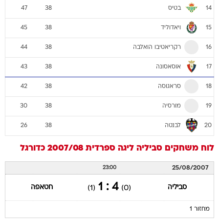
בטיס
47
38
14
ויאדוליד
45
38
15
רקריאטיבו הואלבה
44
38
16
אוסאסונה
43
38
17
סראגוסה
42
38
18
מורסיה
30
38
19
לבנטה
26
38
20
לוח משחקים
סביליה
ליגה ספרדית 2007/08
כדורגל
25/08/2007
23:00
4 : 1
סביליה
חטאפה
(1)
(0)
מחזור 1