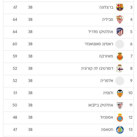
ברצלונה
67
38
3
סביליה
64
38
4
אתלטיקו מדריד
64
38
5
ראסינג סאנטאנדר
60
38
6
מאיורקה
59
38
7
דפורטיבו לה קורוניה
52
38
8
אלמריה
52
38
9
ולנסיה
51
38
10
אתלטיק בילבאו
50
38
11
אספניול
48
38
12
חטאפה
47
38
13