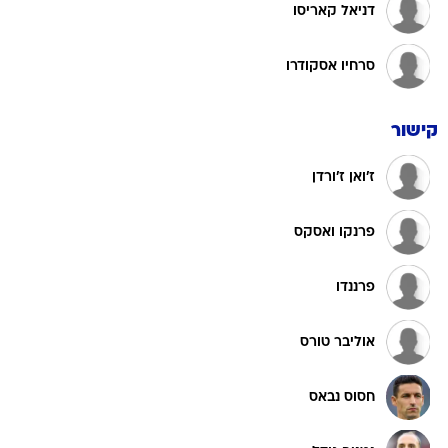
דניאל קאריסו
סרחיו אסקודרו
קישור
ז'ואן ז'ורדן
פרנקו ואסקס
פרננדו
אוליבר טורס
חסוס נבאס