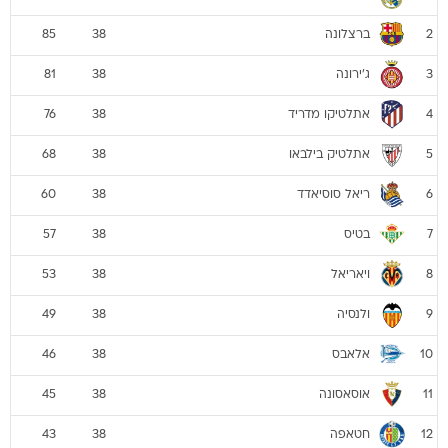
ברצלונה
85
38
2
ג'ירונה
81
38
3
אתלטיקו מדריד
76
38
4
אתלטיק בילבאו
68
38
5
ריאל סוסיאדד
60
38
6
בטיס
57
38
7
ויאריאל
53
38
8
ולנסיה
49
38
9
אלאבס
46
38
10
אוסאסונה
45
38
11
חטאפה
43
38
12