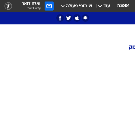
וואלה דואר
אופנה
עוד
שיתופי פעולה
קרא דואר
וק