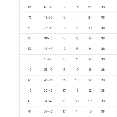
81
46-85
7
6
25
38
76
43-70
10
4
24
38
68
37-61
8
11
19
38
60
39-51
10
12
16
38
57
45-48
9
15
14
38
53
65-65
13
11
14
38
49
45-40
15
10
13
38
46
46-36
16
10
12
38
45
56-45
17
9
12
38
43
54-42
15
13
10
38
41
57-46
17
11
10
38