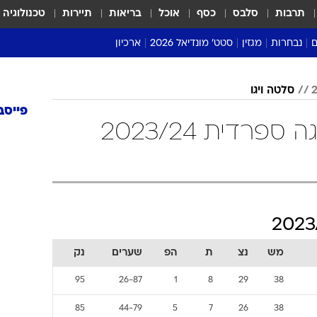
תרבות
סלבס
כסף
אוכל
בריאות
תיירות
טכנולוגיה
ם
נבחרות
מגזין
סטט' מונדיאל 2026
ארכיון
מונדיאל 2018
סלטה ויגו
מונדיאל 2022
פייסב
סלטה ויגו טבלת ליגה ספרדית 2023/24
מש
נצ
ת
הפ
שערים
נק
95
26-87
1
8
29
38
85
44-79
5
7
26
38