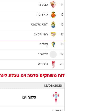
סביליה
14
מאיורקה
15
לאס פלמאס
16
ראיו וייקאנו
17
קאדיס
18
אלמריה
19
גרנאדה
20
לוח משחקים
סלטה ויגו
טבלת ליגה ספר
12/08/2023
סלטה ויגו