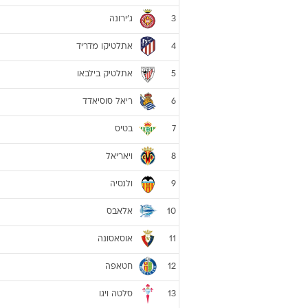
ג'ירונה
3
אתלטיקו מדריד
4
אתלטיק בילבאו
5
ריאל סוסיאדד
6
בטיס
7
ויאריאל
8
ולנסיה
9
אלאבס
10
אוסאסונה
11
חטאפה
12
סלטה ויגו
13