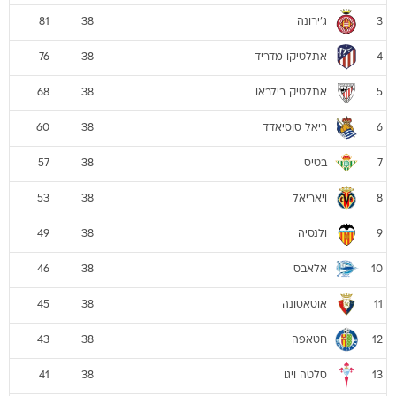
ג'ירונה
81
38
3
אתלטיקו מדריד
76
38
4
אתלטיק בילבאו
68
38
5
ריאל סוסיאדד
60
38
6
בטיס
57
38
7
ויאריאל
53
38
8
ולנסיה
49
38
9
אלאבס
46
38
10
אוסאסונה
45
38
11
חטאפה
43
38
12
סלטה ויגו
41
38
13