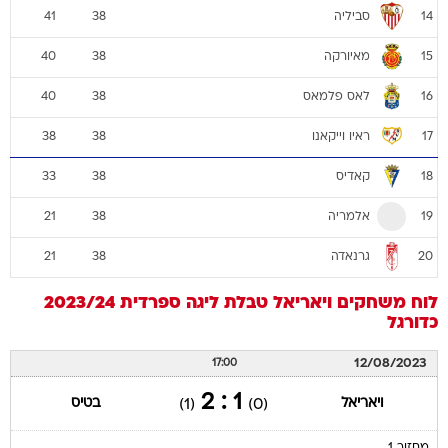
סביליה
41
38
14
מאיורקה
40
38
15
לאס פלמאס
40
38
16
ראיו וייקאנו
38
38
17
קאדיס
33
38
18
אלמריה
21
38
19
גרנאדה
21
38
20
לוח משחקים
ויאריאל
טבלת ליגה ספרדית 2023/24
כדורגל
12/08/2023
17:00
1 : 2
ויאריאל
בטיס
(1)
(0)