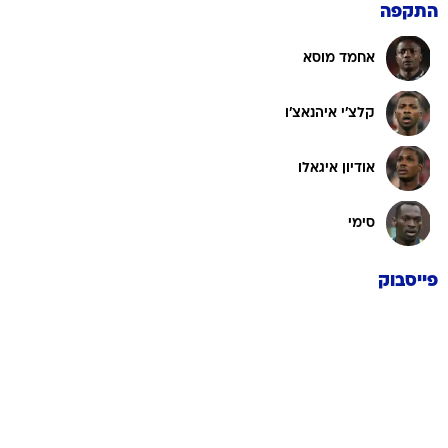
אחמד מוסא
קלצ'י איהנאצ'ו
אודיון איגאלו
סימי
פייסבוק