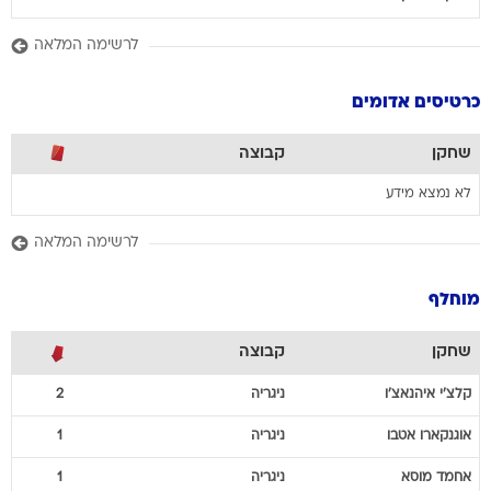
כרטיסים אדומים
שחקן
קבוצה
לא נמצא מידע
לרשימה המלאה
מוחלף
שחקן
קבוצה
קלצ'י
איהנאצ'ו
ניגריה
2
אוגנקארו
אטבו
ניגריה
1
אחמד
מוסא
ניגריה
1
אלכס
איוובי
ניגריה
1