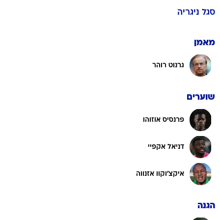
מאמן
גרנוט רוהר
שוערים
פרנסיס אוזוהו
דניאל אקפיי
איקצ'וקוו אזנווה
הגנה
קנת' אומרו