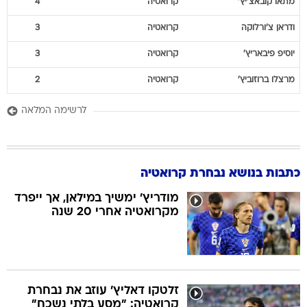
מתאו
קובאצ'יץ'
קרואטיה
4
ודראן
צ'ורלוקה
קרואטיה
3
יוסיפ
פיבאריץ'
קרואטיה
3
מרצלו
ברוזוביץ'
קרואטיה
2
לרשימה המלאה
כתבות בנושא נבחרת קרואטיה
מודריץ' ימשיך במילאן, אך ייפרד
מקרואטיה אחרי 20 שנה
זלטקו דאליץ' עוזב את נבחרת
קרואטיה: "מסע בלתי נשכח"