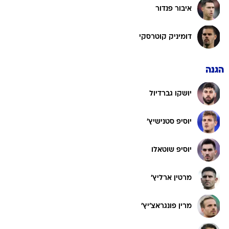
איבור פנדור
דומיניק קוטרסקי
הגנה
יושקו גברדיול
יוסיפ סטנישיץ'
יוסיפ שוטאלו
מרטין ארליץ'
מרין פונגראצ'יץ'