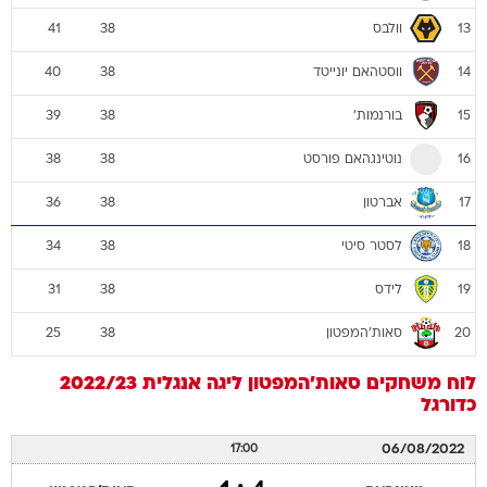
ווסטהאם יונייטד
40
38
14
בורנמות'
39
38
15
נוטינגהאם פורסט
38
38
16
אברטון
36
38
17
לסטר סיטי
34
38
18
לידס
31
38
19
סאות'המפטון
25
38
20
לוח משחקים
סאות'המפטון
ליגה אנגלית 2022/23
כדורגל
06/08/2022
17:00
4 : 1
טוטנהאם
סאות'המפטון
(1)
(2)