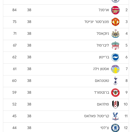
מנצ'סטר יונייטד
75
38
3
ניוקאסל
71
38
4
ליברפול
67
38
5
ברייטון
62
38
6
אסטון וילה
61
38
7
טוטנהאם
60
38
8
ברנטפורד
59
38
9
פולהאם
52
38
10
קריסטל פאלאס
45
38
11
צ'לסי
44
38
12
וולבס
41
38
13