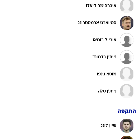
סטיוארט ארמסטרונג
אוריול רומאו
ניית'ן רדמונד
מוסא ג'נפו
ניית'ן טלה
התקפה
שיין לונג
צ'ה אדמס