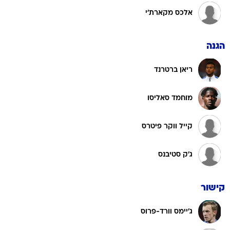
הגנה
ריאן ברטרנד
מוחמד סאליסו
קייל ווקר פיטרס
ג'ק סטיבנס
קישור
ג'יימס וורד-פרוס
איברהימה דיאלו