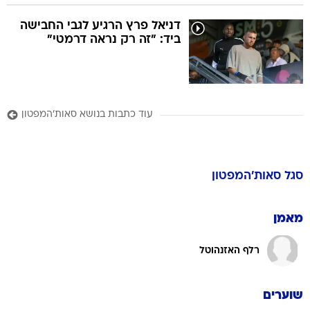
ביד: "זה רק נראה דרמטי"
עוד כתבות בנושא סאות'המפטון
סגל
סאות'המפטון
מאמן
רלף האזנהוטל
שוערים
אלכס מקארת'י