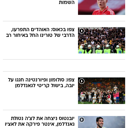
השמות
צפו בכאוס: האוהדים התפרעו,
הדרבי של טורינו החל באיחור רב
צפו: סולומון ופיורנטינה חגגו על
יובה, בישול קריטי לגאנדלמן
יובנטוס ניצחה את לצ'ה נטולת
גאנדלמן, אינטר פירקה את לאציו