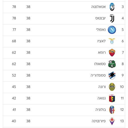
אטאלנטה
78
38
3
יובנטוס
78
38
4
נאפולי
77
38
5
לאציו
68
38
6
רומא
62
38
7
ססואולו
62
38
8
סמפדוריה
52
38
9
ורונה
45
38
10
גנואה
42
38
11
בולוניה
41
38
12
פיורנטינה
40
38
13