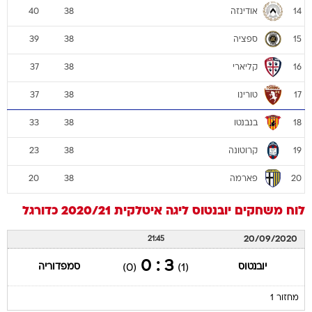
אודינזה
40
38
14
ספציה
39
38
15
קליארי
37
38
16
טורינו
37
38
17
בנבנטו
33
38
18
קרוטונה
23
38
19
פארמה
20
38
20
לוח משחקים
יובנטוס
ליגה איטלקית 2020/21
כדורגל
20/09/2020
21:45
3 : 0
יובנטוס
סמפדוריה
(0)
(1)
מחזור 1