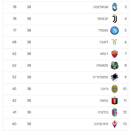
אטאלנטה
78
38
3
יובנטוס
78
38
4
נאפולי
77
38
5
לאציו
68
38
6
רומא
62
38
7
ססואולו
62
38
8
סמפדוריה
52
38
9
ורונה
45
38
10
גנואה
42
38
11
בולוניה
41
38
12
פיורנטינה
40
38
13