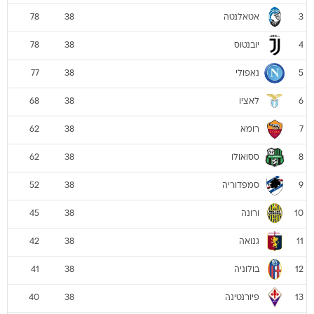
אטאלנטה
78
38
3
יובנטוס
78
38
4
נאפולי
77
38
5
לאציו
68
38
6
רומא
62
38
7
ססואולו
62
38
8
סמפדוריה
52
38
9
ורונה
45
38
10
גנואה
42
38
11
בולוניה
41
38
12
פיורנטינה
40
38
13